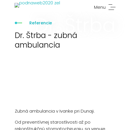
Menu
Dr. Štrba
Referencie
Dr. Štrba - zubná
ambulancia
Zubná ambulancia v Ivanke pri Dunaji.
Od preventívnej starostlivosti až po
rekonštrukčnú stomatochirurgiu, sa venuje