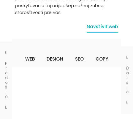
poskytovaniu tej najlepšej možnej zubnej
starostlivosti pre vás.
Navštíviť web
WEB
DESIGN
SEO
COPY
P
r
Ď
e
a
d
l
o
š
š
i
l
e
é