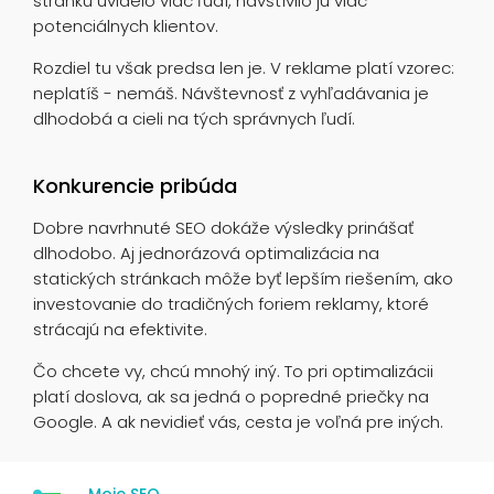
stránku uvidelo viac ľudí, navštívilo ju viac
potenciálnych klientov.
Rozdiel tu však predsa len je. V reklame platí vzorec:
neplatíš - nemáš. Návštevnosť z vyhľadávania je
dlhodobá a cieli na tých správnych ľudí.
Konkurencie pribúda
Dobre navrhnuté SEO dokáže výsledky prinášať
dlhodobo. Aj jednorázová optimalizácia na
statických stránkach môže byť lepším riešením, ako
investovanie do tradičných foriem reklamy, ktoré
strácajú na efektivite.
Čo chcete vy, chcú mnohý iný. To pri optimalizácii
platí doslova, ak sa jedná o popredné priečky na
Google. A ak nevidieť vás, cesta je voľná pre iných.
Moje SEO