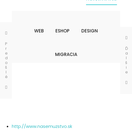
WEB
ESHOP
DESIGN
P
r
Ď
e
a
MIGRACIA
d
l
o
š
š
i
l
e
é
http://www.nasemuzstvo.sk