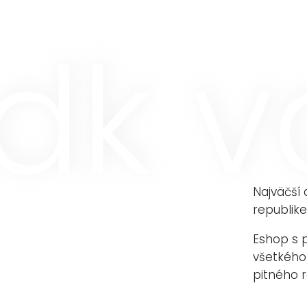
dk 
Najväčší 
republike
Eshop s 
všetkého
pitného r