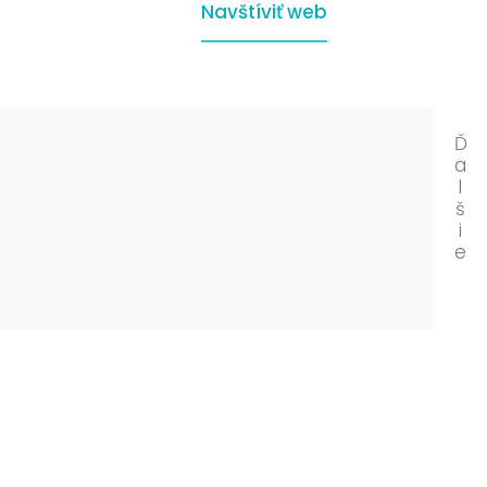
Navštíviť web
Ď
a
l
š
i
e