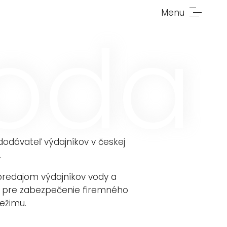
Menu
voda
dodávateľ výdajníkov v českej
.
predajom výdajníkov vody a
 pre zabezpečenie firemného
ežimu.